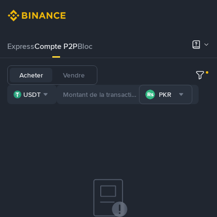
Express
Compte P2P
Bloc
Acheter
Vendre
USDT
PKR