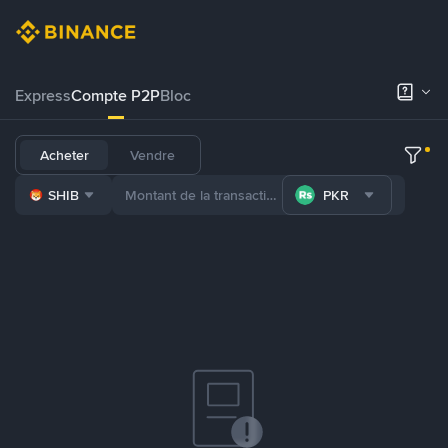
Express
Compte P2P
Bloc
Acheter
Vendre
SHIB
PKR