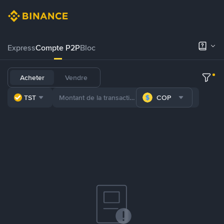
Express
Compte P2P
Bloc
Acheter
Vendre
TST
COP