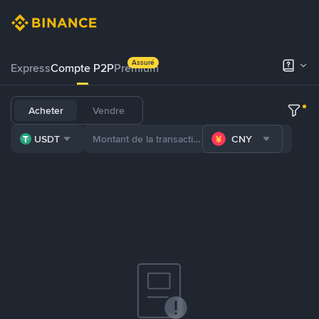
Assuré
Express
Compte P2P
Premium
Acheter
Vendre
USDT
CNY