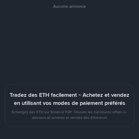
Aucune annonce
Tradez des ETH facilement - Achetez et vendez
en utilisant vos modes de paiement préférés
Échangez des ETH sur Binance P2P. Trouvez les meilleures offres ci-
dessous et achetez et vendez des Ethereum