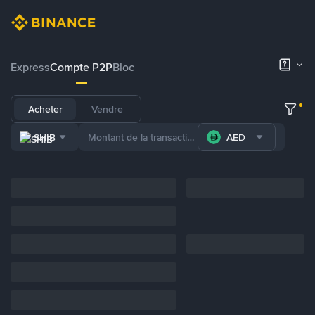
Express
Compte P2P
Bloc
Acheter
Vendre
SHIB
AED