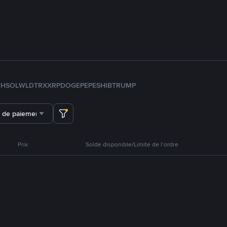
TH
SOL
WLD
TRX
XRP
DOGE
PEPE
SHIB
TRUMP
 de paiement
Prix
Solde disponible/Limite de l’ordre