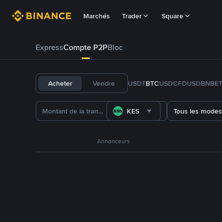
Marchés
Trader
Square
Express
Compte P2P
Bloc
Acheter
Vendre
USDT
BTC
USDC
FDUSD
BNB
E
KES
Tous les modes
Annonceurs