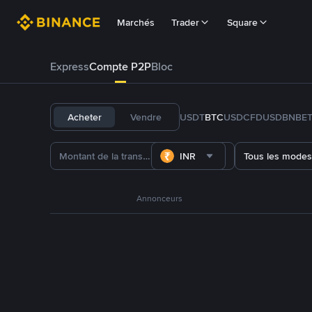
Marchés
Trader
Square
Express
Compte P2P
Bloc
Acheter
Vendre
USDT
BTC
USDC
FDUSD
BNB
E
INR
Tous les modes
Annonceurs