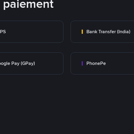
e paiement
MPS
Bank Transfer (India)
ogle Pay (GPay)
PhonePe