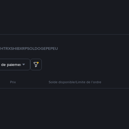
TH
TRX
SHIB
XRP
SOL
DOGE
PEPE
U
 de paiement
Prix
Solde disponible/Limite de l’ordre