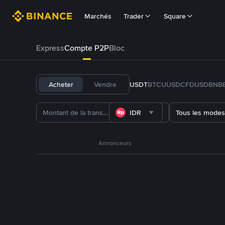
Marchés
Trader
Square
Express
Compte P2P
Bloc
Acheter
Vendre
USDT
BTC
U
USDC
FDUSD
BNB
IDR
Tous les modes
Annonceurs