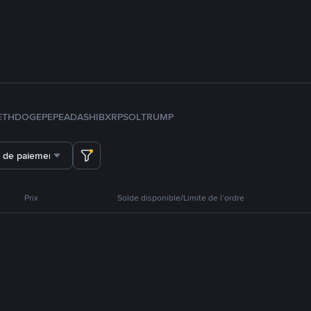
ETH
DOGE
PEPE
ADA
SHIB
XRP
SOL
TRUMP
 de paiement
Prix
Solde disponible/Limite de l’ordre