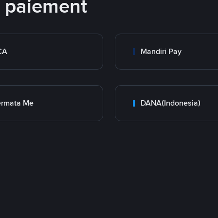
e paiement
CA
Mandiri Pay
ermata Me
DANA(Indonesia)