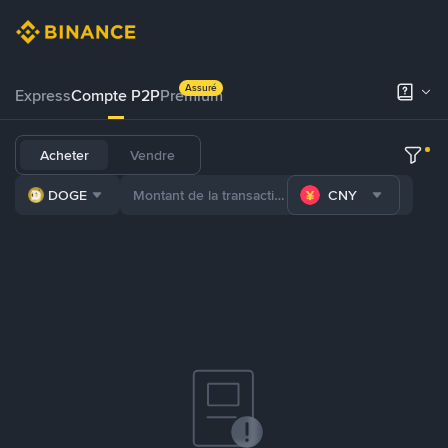
Assuré
Express
Compte P2P
Premium
Acheter
Vendre
DOGE
CNY