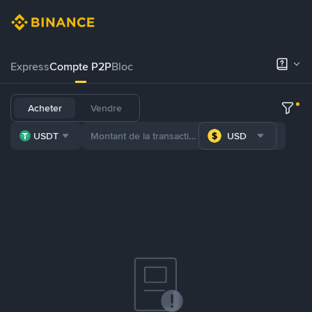
Express
Compte P2P
Bloc
Acheter
Vendre
USDT
USD