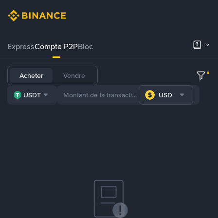
Express
Compte P2P
Bloc
Acheter
Vendre
USDT
USD