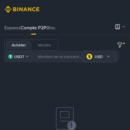
Express
Compte P2P
Bloc
Acheter
Vendre
USDT
USD