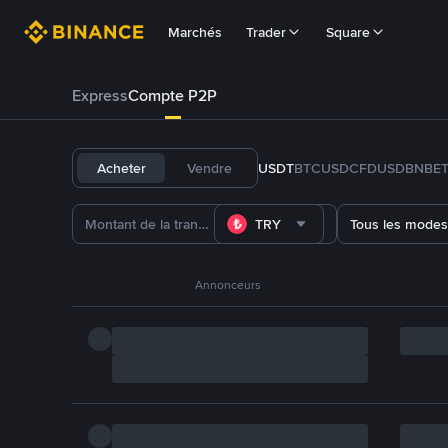
Marchés
Trader
Square
Express
Compte P2P
Acheter
Vendre
USDT
BTC
USDC
FDUSD
BNB
E
TRY
Tous les modes
Annonceurs