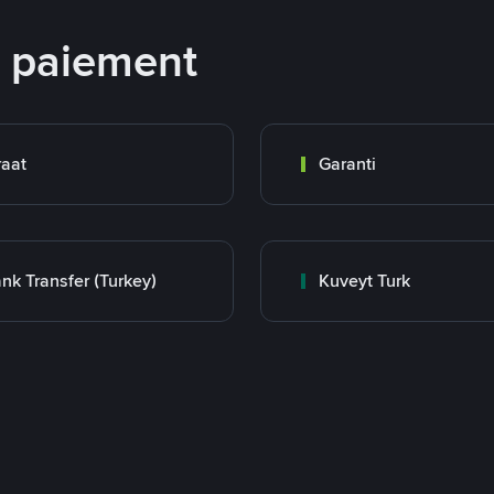
e paiement
raat
Garanti
nk Transfer (Turkey)
Kuveyt Turk