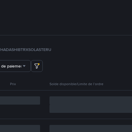
TH
ADA
SHIB
TRX
SOL
ASTER
U
 de paiement
Prix
Solde disponible/Limite de l’ordre