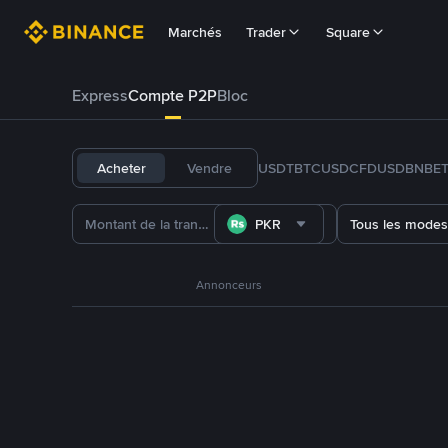
Marchés
Trader
Square
Express
Compte P2P
Bloc
Acheter
Vendre
USDT
BTC
USDC
FDUSD
BNB
E
PKR
Tous les modes
Annonceurs