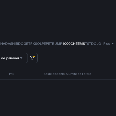
TH
ADA
SHIB
DOGE
TRX
SOL
PEPE
TRUMP
1000CHEEMS
TST
DOLO
Plus
 de paiement
Prix
Solde disponible/Limite de l’ordre