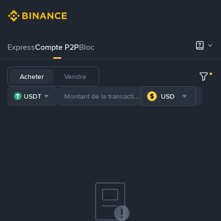
Express
Compte P2P
Bloc
Acheter
Vendre
USDT
USD