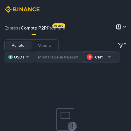
Assuré
Express
Compte P2P
Premium
Acheter
Vendre
USDT
CNY