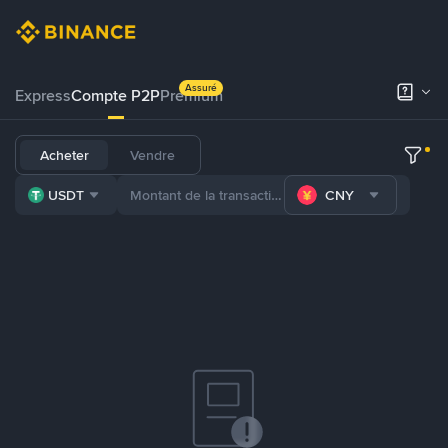
Assuré
Express
Compte P2P
Premium
Acheter
Vendre
USDT
CNY