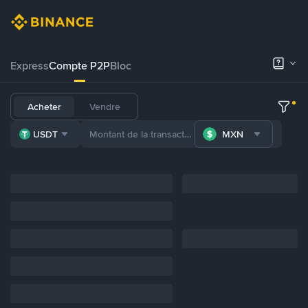
Express
Compte P2P
Bloc
Acheter
Vendre
USDT
MXN