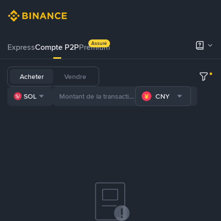
Assuré
Express
Compte P2P
Premium
Acheter
Vendre
SOL
CNY