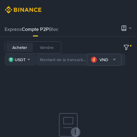
Express
Compte P2P
Bloc
Acheter
Vendre
USDT
VND