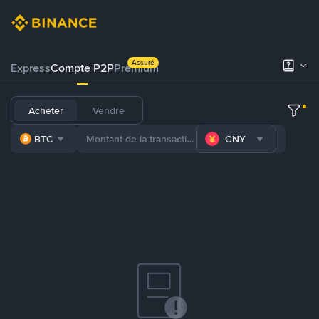
Assuré
Express
Compte P2P
Premium
Acheter
Vendre
BTC
CNY