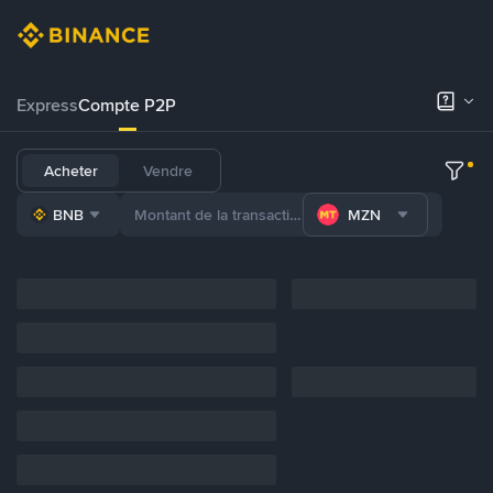
Express
Compte P2P
Acheter
Vendre
BNB
MZN