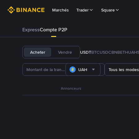
Marchés
Trader
Square
Express
Compte P2P
Acheter
Vendre
USDT
BTC
USDC
BNB
ETH
UAH
UAH
Tous les modes
Annonceurs