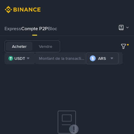
Express
Compte P2P
Bloc
Acheter
Vendre
USDT
ARS