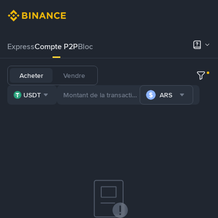
Express
Compte P2P
Bloc
Acheter
Vendre
USDT
ARS