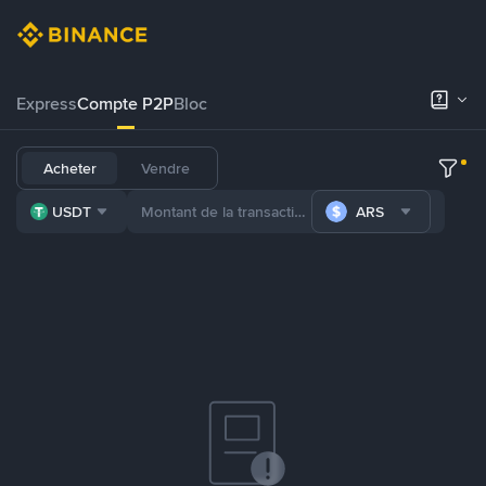
Express
Compte P2P
Bloc
Acheter
Vendre
USDT
ARS