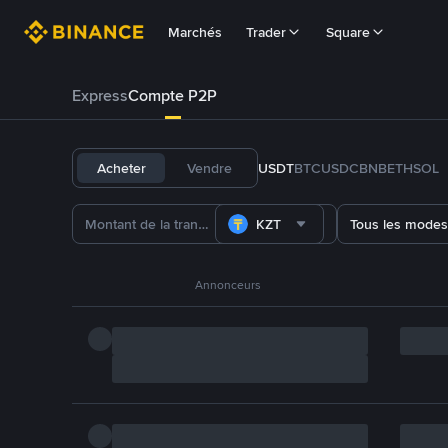
Marchés
Trader
Square
Express
Compte P2P
Acheter
Vendre
USDT
BTC
USDC
BNB
ETH
SOL
KZT
Tous les modes
Annonceurs