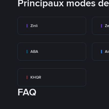
Principaux modes d
Zinli
Ze
ABA
Ai
KHQR
FAQ