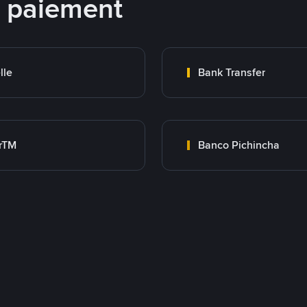
e paiement
lle
Bank Transfer
rTM
Banco Pichincha