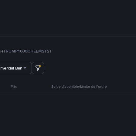
TH
TRUMP
1000CHEEMS
TST
mercial Bank ADCB
Prix
Solde disponible/Limite de l’ordre