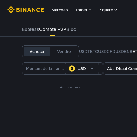
Marchés
Trader
Square
Express
Compte P2P
Bloc
Acheter
Vendre
USDT
BTC
USDC
FDUSD
BNB
E
USD
Abu Dhabi Com
Annonceurs