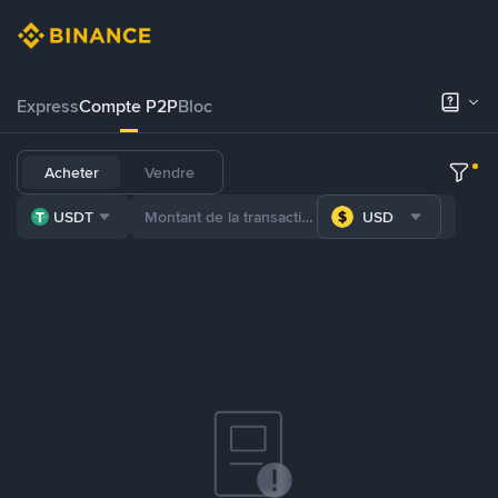
Express
Compte P2P
Bloc
Acheter
Vendre
USDT
USD