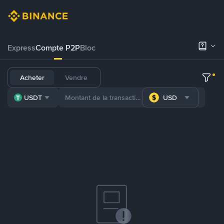
Express
Compte P2P
Bloc
Acheter
Vendre
USDT
USD