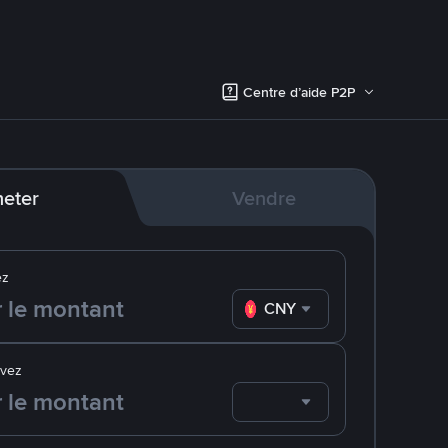
Centre d’aide P2P
eter
Vendre
ez
CNY
evez