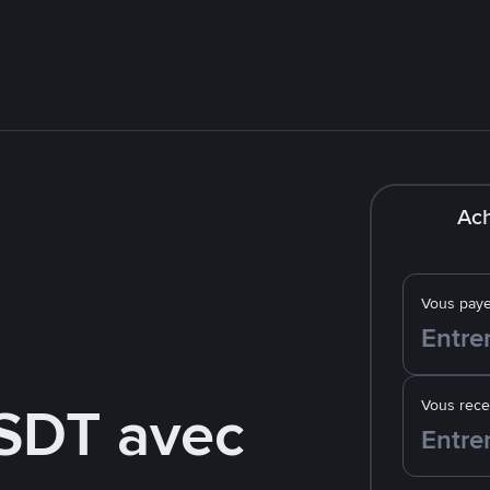
Ach
Vous pay
SDT avec
Vous rec