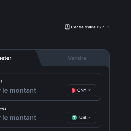
Centre d’aide P2P
eter
Vendre
ez
CNY
evez
USDT