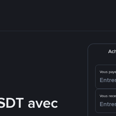
Ach
Vous pay
SDT avec
Vous rec