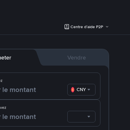
Centre d’aide P2P
eter
Vendre
ez
CNY
evez