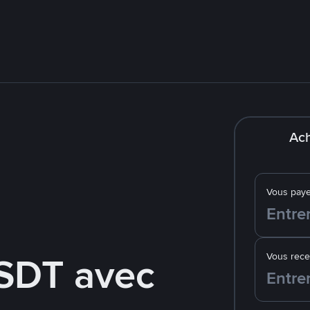
Ach
Vous pay
SDT avec
Vous rec