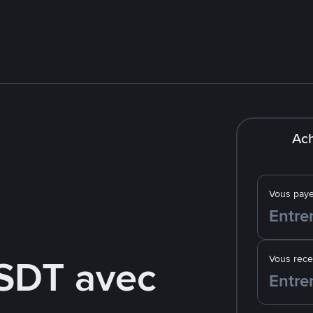
Ach
Vous pay
SDT avec
Vous rec