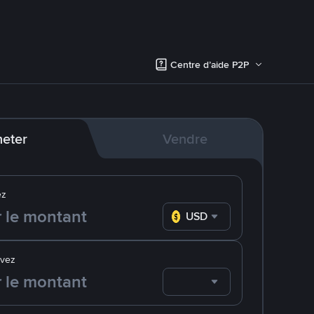
Centre d’aide P2P
eter
Vendre
ez
USD
evez