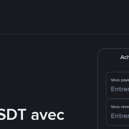
Ach
Vous pay
SDT avec
Vous rec