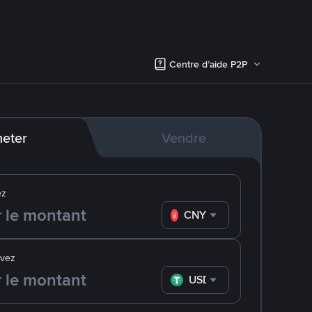
Centre d’aide P2P
eter
Vendre
ez
CNY
evez
USDT