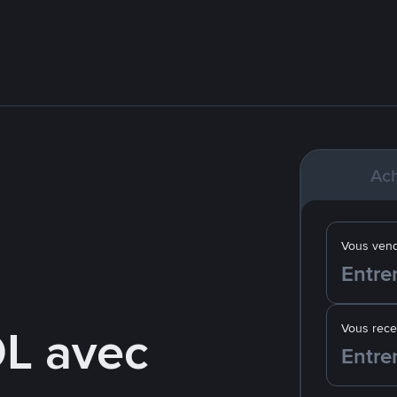
Ach
Vous ven
L avec
Vous rec