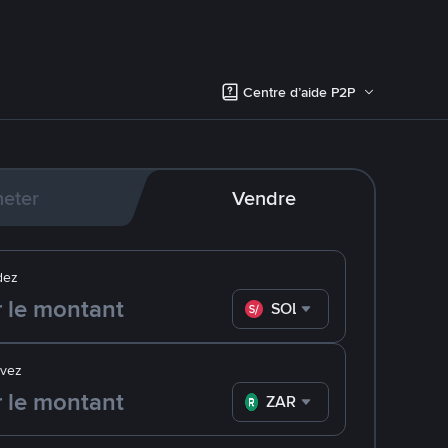
Centre d’aide P2P
eter
Vendre
dez
SOL
evez
ZAR