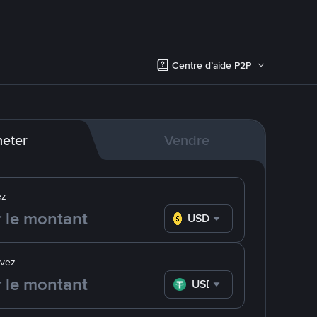
Centre d’aide P2P
eter
Vendre
ez
USD
evez
USDT