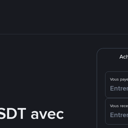
Ach
Vous pay
SDT avec
Vous rec