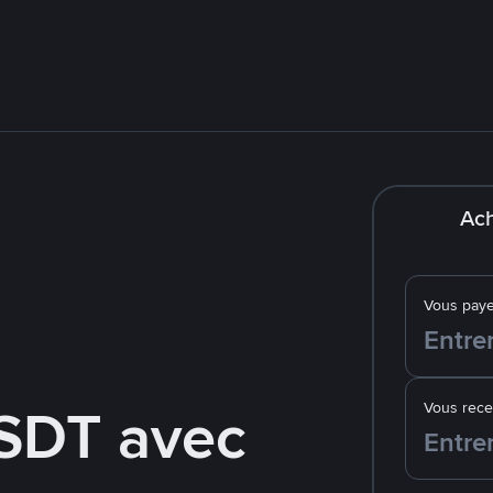
Ach
Vous pay
SDT avec
Vous rec