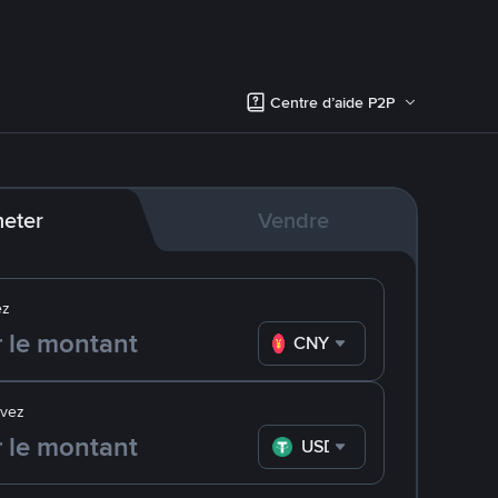
Centre d’aide P2P
eter
Vendre
ez
CNY
evez
USDT