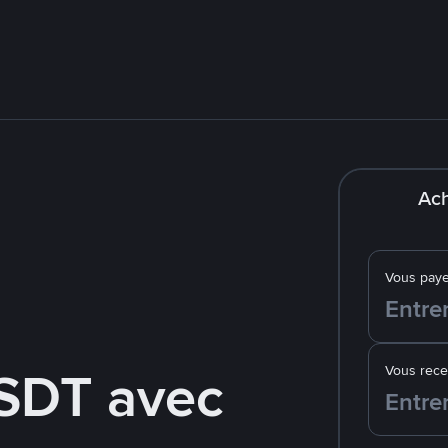
Ach
Vous pay
SDT avec
Vous rec