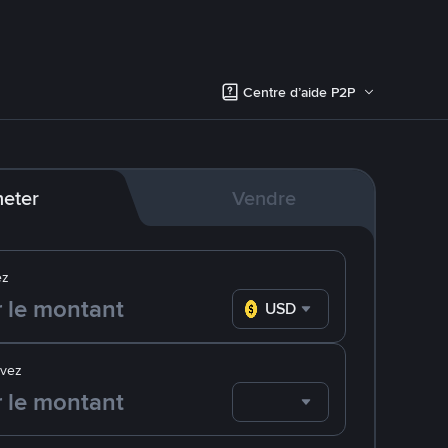
Centre d’aide P2P
eter
Vendre
ez
USD
evez