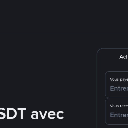
Ach
Vous pay
SDT avec
Vous rec