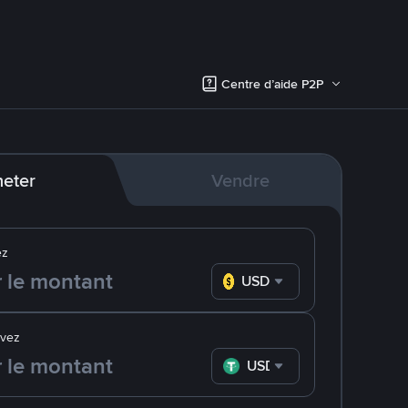
Centre d’aide P2P
eter
Vendre
ez
USD
evez
USDT