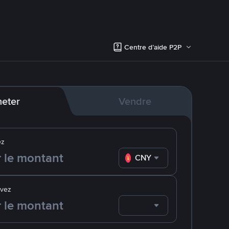
Centre d’aide P2P
eter
Vendre
ez
CNY
evez