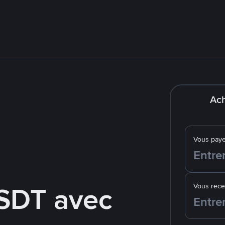
Ach
Vous pay
SDT avec
Vous rec