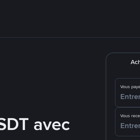
Ach
Vous pay
SDT avec
Vous rec