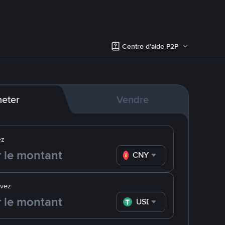
Centre d’aide P2P
eter
Vendre
ez
CNY
evez
USDT