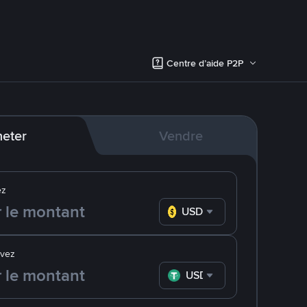
Centre d’aide P2P
eter
Vendre
ez
USD
evez
USDT