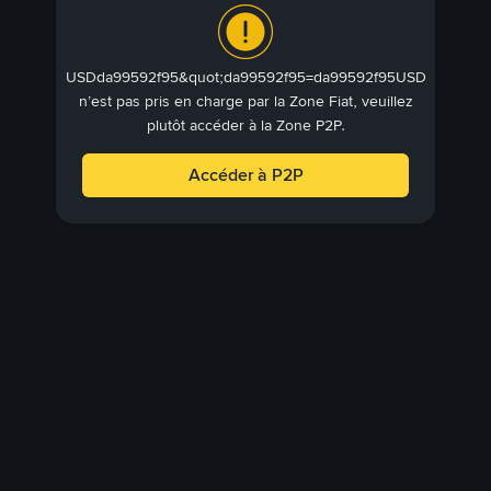
USDda99592f95&quot;da99592f95=da99592f95USD
n’est pas pris en charge par la Zone Fiat, veuillez
plutôt accéder à la Zone P2P.
Accéder à P2P