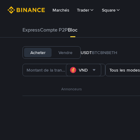
Marchés
Trader
Square
Express
Compte P2P
Bloc
Acheter
Vendre
USDT
BTC
BNB
ETH
VND
Tous les modes
Annonceurs