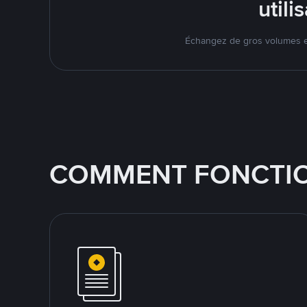
util
Échangez de gros volumes en
COMMENT FONCTIO