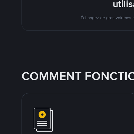
util
Échangez de gros volumes en
COMMENT FONCTIO