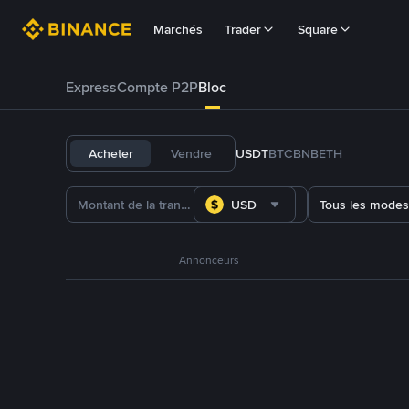
Marchés
Trader
Square
Express
Compte P2P
Bloc
Acheter
Vendre
USDT
BTC
BNB
ETH
USD
Tous les modes
Annonceurs