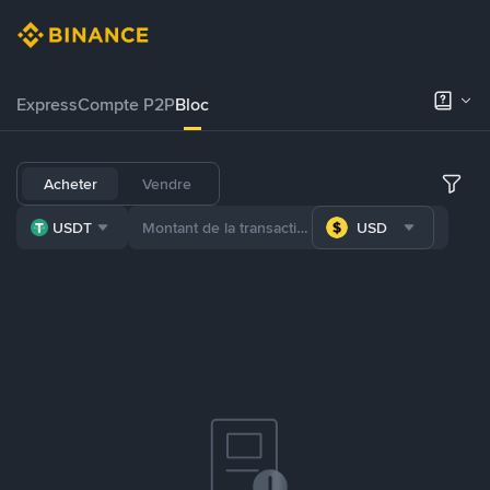
Express
Compte P2P
Bloc
Acheter
Vendre
USDT
USD