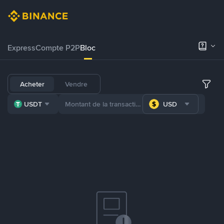
Express
Compte P2P
Bloc
Acheter
Vendre
USDT
USD