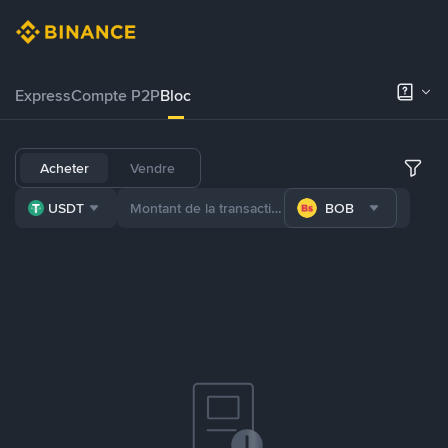
Express
Compte P2P
Bloc
Acheter
Vendre
USDT
BOB